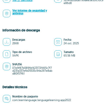
Ver 27 permisos
5014f8b5bd8799aee5e331c10c9
e86d0
Ver informe de seguridad y
antivirus
Información de descarga
Descargas
Fecha
2668
24 oct. 2025
Tipo de archivo
Tamaño
XAPK
65.56 MB
SHA256
07e9f87b589fbf423172f465c7f7
d231a337efb05535c94e297e8ab
d80f57f61
Detalles técnicos
Nombre de paquete
com.learnlanguage.languagelearning.app2022