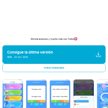
Elimina anuncios y mucho más con Turbo
Consigue la última versión
42.0
24 Oct. 2025
OTRAS VERSIONES