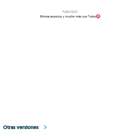
PUBLICIDAD
Elimina anuncios y mucho más con Turbo
Otras versiones