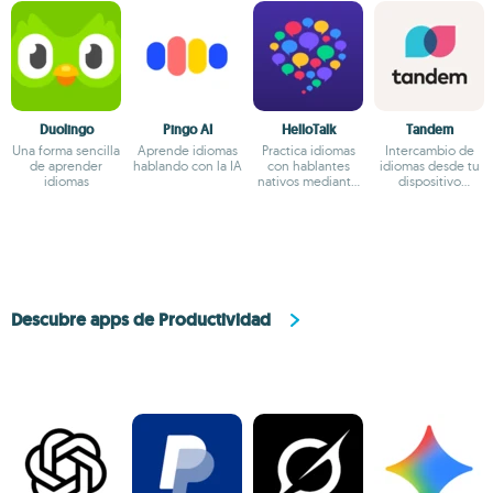
Duolingo
Pingo AI
HelloTalk
Tandem
Una forma sencilla
Aprende idiomas
Practica idiomas
Intercambio de
de aprender
hablando con la IA
con hablantes
idiomas desde tu
idiomas
nativos mediante
dispositivo
mensajes
Android
Descubre apps de Productividad