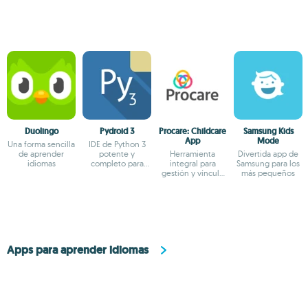
Duolingo
Pydroid 3
Procare: Childcare
Samsung Kids
App
Mode
Una forma sencilla
IDE de Python 3
de aprender
potente y
Herramienta
Divertida app de
idiomas
completo para
integral para
Samsung para los
Android
gestión y vínculo
más pequeños
con familias en
guarderías
Apps para aprender idiomas