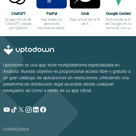
ChatGPT
PayPal
Grok
Google Gemini
La app oficial de
Haz todas tus
App oficial de la IA
Disfruta de la IA
ChatGPT creada
gestiones
de X
de Google en tu
por OpenAI
monetarias desde
terminal con su
el terminal
app oficial
Android
Uptodown es una app store multiplataforma especializada en
Android. Nuestro objetivo es proporcionar acceso libre y gratuito a
un gran catálogo de aplicaciones sin restricciones, ofreciendo una
plataforma de distribución legal accesible desde cualquier
navegador, así como a través de su app oficial.
CONÓCENOS