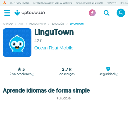
BETA PUBG MOBILE
MY HERO ACADEMIA UNITED SURVIVAL
GAME WORLD: LIFE STORY
APPS VPN
BATTLE
ANDROID
/
APPS
/
PRODUCTIVIDAD
/
EDUCACIÓN
/
LINGUTOWN
LinguTown
42.0
Ocean Float Mobile
3
2.7 k
2
valoraciones
descargas
seguridad
Aprende idiomas de forma simple
PUBLICIDAD